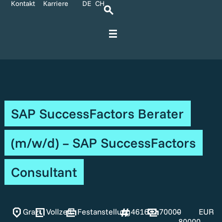
Kontakt
Karriere
DE
CH
Für IT-Spezialisten
Für Unternehmen
Kontakt und Anreise
Karriere bei Ratbacher
SAP SuccessFactors Berater
(m/w/d) – SAP SuccessFactors
Consultant
Graz
Vollzeit
Festanstellung
46163
70000
–
EUR
80000