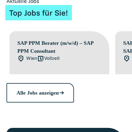
Aktuelle Jobs
Top Jobs für Sie!
SAP PPM Berater (m/w/d) – SAP
SAP
PPM Consultant
SAP
Wien
Vollzeit
Alle Jobs anzeigen