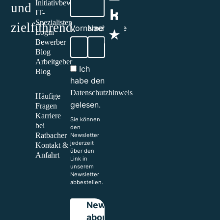
Initiativbewerbung
und
IT-
Spezialisten
zielführend.​
Vorname
Nachname
Login
Bewerber
Blog
Arbeitgeber
Ich
Blog
habe den
Datenschutzhinweis
Häufige
gelesen.
Fragen
Karriere
Sie können
bei
den
Ratbacher
Newsletter
jederzeit
Kontakt &
über den
Anfahrt
Link in
unserem
Newsletter
abbestellen.
Bewerben