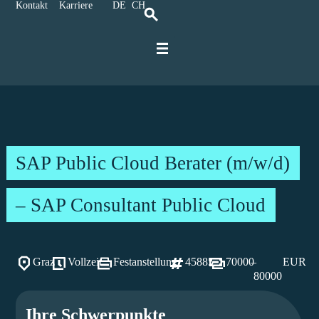
Kontakt
Karriere
DE
CH
Für IT-Spezialisten
Für Unternehmen
Kontakt und Anreise
Karriere bei Ratbacher
SAP Public Cloud Berater (m/w/d)
– SAP Consultant Public Cloud
Graz
Vollzeit
Festanstellung
45885
70000
–
EUR
80000
Ihre Schwerpunkte