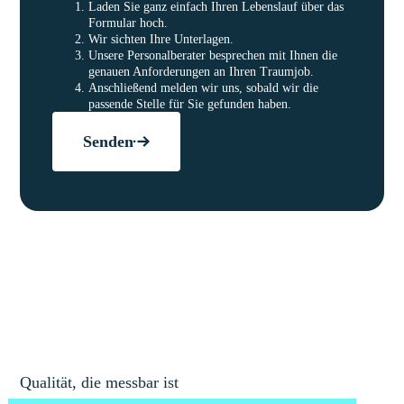
Laden Sie ganz einfach Ihren Lebenslauf über das
Formular hoch.
Wir sichten Ihre Unterlagen.
Unsere Personalberater besprechen mit Ihnen die
genauen Anforderungen an Ihren Traumjob.
Anschließend melden wir uns, sobald wir die
passende Stelle für Sie gefunden haben.
Senden
Qualität, die messbar ist