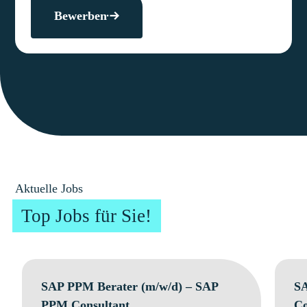
Bewerben
Aktuelle Jobs
Top Jobs für Sie!
SAP PPM Berater (m/w/d) – SAP
SA
PPM Consultant
Co