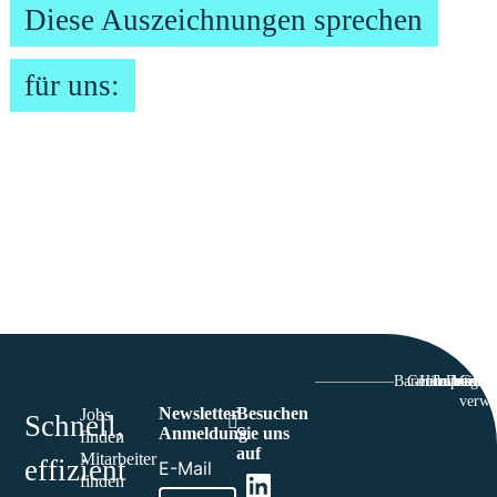
Diese Auszeichnungen sprechen
für uns:
Barriefrefreiheit
Genderhinwei
Hinweisgeb
Impressu
Datensc
Cooki
verwa
Newsletter
Besuchen
Jobs
Schnell,
Anmeldung
Sie uns
finden
auf
Mitarbeiter
effizient
E-Mail
finden