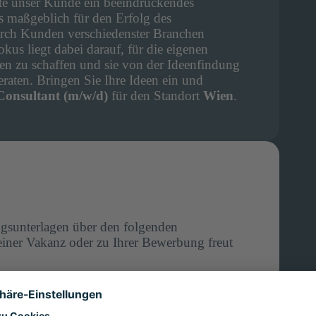
nte unser Kunde ein beeindruckendes
s maßgeblich für den Erfolg des
rch Kunden verschiedenster Branchen
us liegt dabei darauf, für die eigenen
 zu schaffen und sie von der Ideenfindung
raten. Bringen Sie Ihre Ideen ein und
onsultant (m/w/d)
für den Standort
Wien
.
ngsunterlagen über den folgenden
iner Vakanz oder zu Ihrer Bewerbung freut