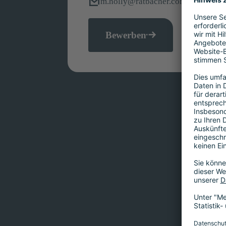
m.holly@ratbacher.com
Bewerben