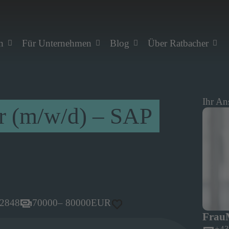
n
Für Unternehmen
Blog
Über Ratbacher
Ihr An
r (m/w/d) – SAP
2848
70000
– 80000
EUR
Frau
+43