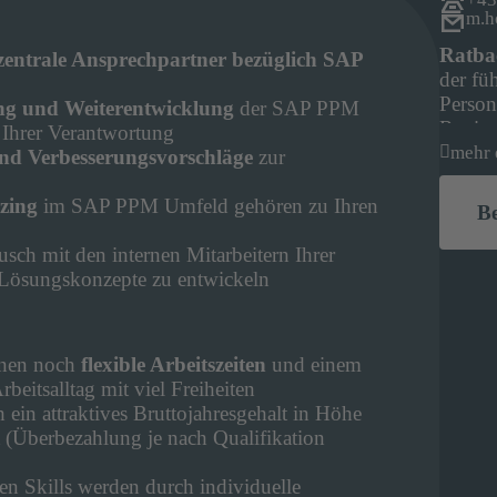
m.h
Ratb
zentrale Ansprechpartner bezüglich SAP
der fü
Perso
ng und Weiterentwicklung
der SAP PPM
Regio
 Ihrer Verantwortung
mehr 
nd Verbesserungsvorschläge
zur
zing
im SAP PPM Umfeld gehören zu Ihren
B
sch mit den internen Mitarbeitern Ihrer
Lösungskonzepte zu entwickeln
Ihnen noch
flexible Arbeitszeiten
und einem
rbeitsalltag mit viel Freiheiten
h ein attraktives Bruttojahresgehalt in Höhe
 (Überbezahlung je nach Qualifikation
en Skills werden durch individuelle