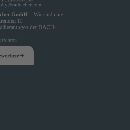
olly@ratbacher.com
acher GmbH
– Wir sind eine
hrenden IT
nalberatungen der DACH-
n.
erfahren
ewerben