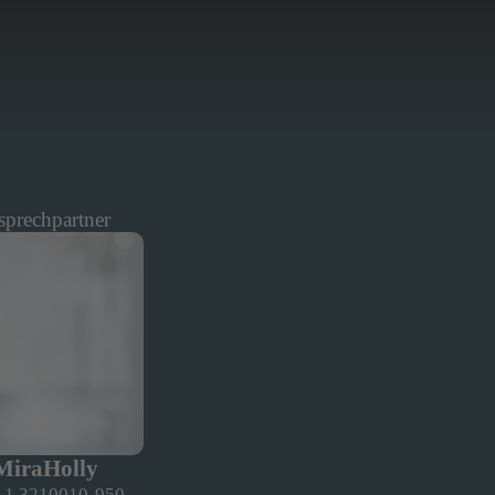
sprechpartner
Mira
Holly
 1 3210010-950