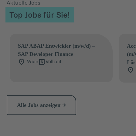
Aktuelle Jobs
Top Jobs für Sie!
SAP ABAP Entwickler (m/w/d) –
Acc
SAP Developer Finance
(m/
Wien
Vollzeit
Lös
Alle Jobs anzeigen