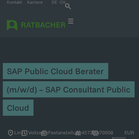
Kontakt
Karriere
DE
CH
Für IT-Spezialisten
Für Unternehmen
Kontakt und Anreise
Karriere bei Ratbacher
SAP Public Cloud Berater
(m/w/d) – SAP Consultant Public
Cloud
Linz
Vollzeit
Festanstellung
45720
70000
–
EUR
80000