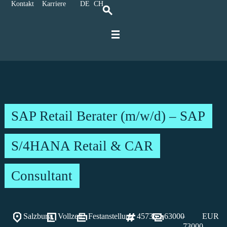
Kontakt
Karriere
DE
CH
Für IT-Spezialisten
Für Unternehmen
Kontakt und Anreise
Karriere bei Ratbacher
SAP Retail Berater (m/w/d) – SAP
S/4HANA Retail & CAR
Consultant
Salzburg
Vollzeit
Festanstellung
45736
63000
–
EUR
73000