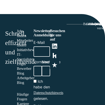
Barriefrefreiheit
Genderhinwei
Hinweisgeb
Impressu
Datensc
Cooki
verwa
Newsletter
Besuchen
Jobs
Schnell,
Anmeldung
Sie uns
finden
auf
Mitarbeiter
effizient
E-Mail
finden
Initiativbewerbung
und
IT-
Spezialisten
zielführend.​
Vorname
Nachname
Login
Bewerber
Blog
Arbeitgeber
Ich
Blog
habe den
Datenschutzhinweis
Häufige
gelesen.
Fragen
Karriere