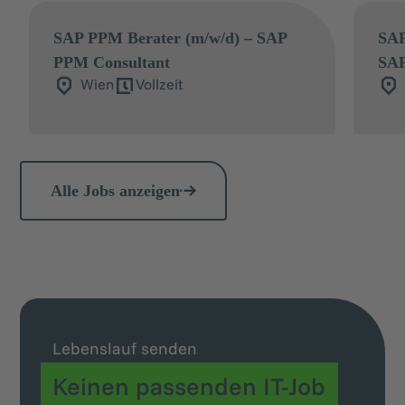
SAP PPM Berater (m/w/d) – SAP
SAP
PPM Consultant
SAP
Wien
Vollzeit
Alle Jobs anzeigen
Lebenslauf senden
Keinen passenden IT-Job