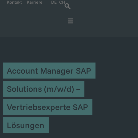
Kontakt
Karriere
DE
CH
Für IT-Spezialisten
Für Unternehmen
Kontakt und Anreise
Karriere bei Ratbacher
Account Manager SAP
Solutions (m/w/d) –
Vertriebsexperte SAP
Lösungen