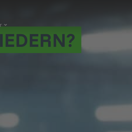
r
IEDERN?