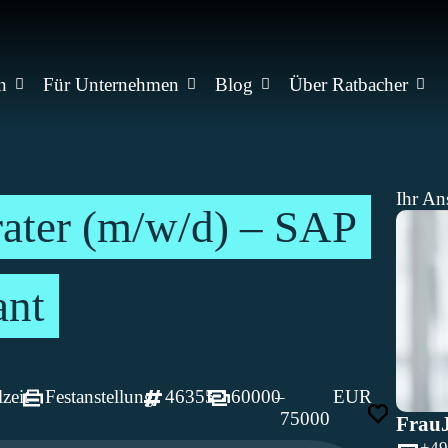
n
Für Unternehmen
Blog
Über Ratbacher
Ihr An
ter (m/w/d) – SAP
ant
lzeit
Festanstellung
46355
60000
–
EUR
75000
Frau
+49