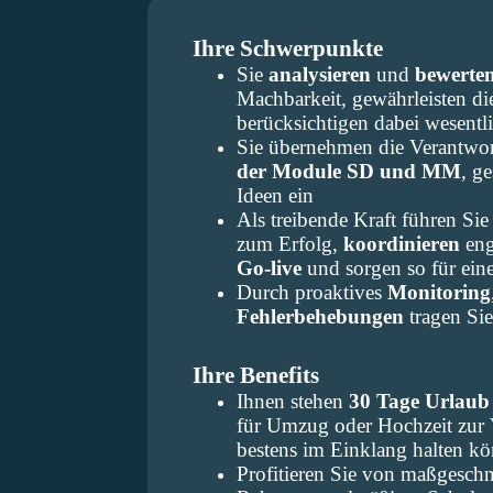
Ihre Schwerpunkte
Sie
analysieren
und
bewerte
Machbarkeit, gewährleisten di
berücksichtigen dabei wesentli
Sie übernehmen die Verantwor
der Module SD und MM
, g
Ideen ein
Als treibende Kraft führen Si
zum Erfolg,
koordinieren
eng
Go-live
und sorgen so für eine
Durch proaktives
Monitoring
Fehlerbehebungen
tragen Si
Ihre Benefits
Ihnen stehen
30 Tage Urlaub
für Umzug oder Hochzeit zur 
bestens im Einklang halten k
Profitieren Sie von maßgesch