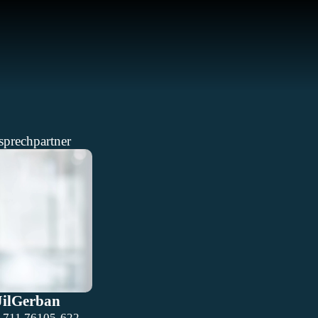
sprechpartner
Jil
Gerban
 711 76105-622