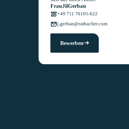
Frau
Jil
Gerban
+49 711 76105-622
j.gerban@ratbacher.com
Bewerben