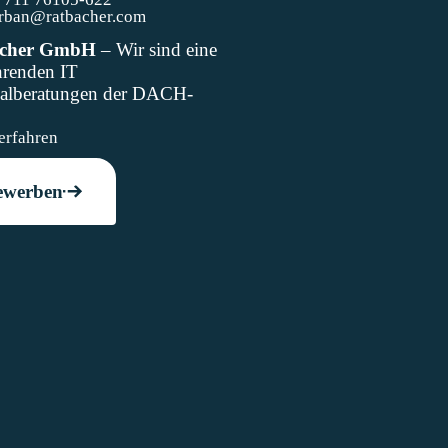
erban@ratbacher.com
acher GmbH
– Wir sind eine
hrenden IT
nalberatungen der DACH-
n.
erfahren
ewerben