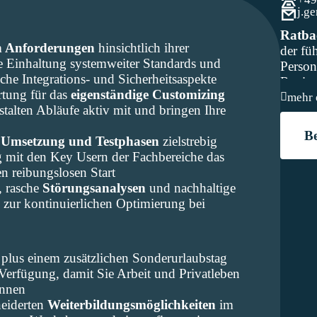
j.g
Ratb
n Anforderungen
hinsichtlich ihrer
der fü
e Einhaltung systemweiter Standards und
Perso
che Integrations- und Sicherheitsaspekte
Regio
tung für das
eigenständige Customizing
mehr 
estalten Abläufe aktiv mit und bringen Ihre
B
e
Umsetzung und Testphasen
zielstrebig
 mit den Key Usern der Fachbereiche das
n reibungslosen Start
, rasche
Störungsanalysen
und nachhaltige
e zur kontinuierlichen Optimierung bei
plus einem zusätzlichen Sonderurlaubstag
Verfügung, damit Sie Arbeit und Privatleben
önnen
neiderten
Weiterbildungsmöglichkeiten
im