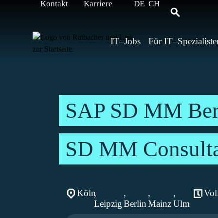
Kontakt
Karriere
DE
CH
IT–Jobs
Für IT–Spezialiste
SAP SD MM Bera
SD MM Consult
Köln
,
,
,
,
Vol
Leipzig
Berlin
Mainz
Ulm