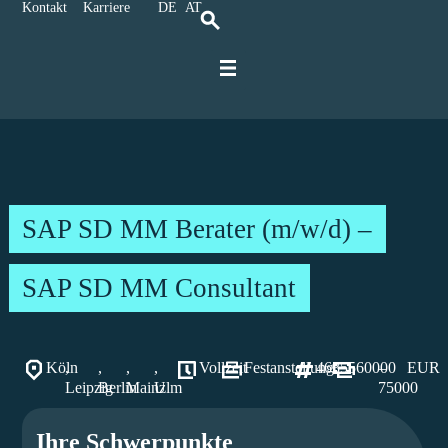
Kontakt
Karriere
DE
AT
Für IT-Spezialisten
Für Unternehmen
Karriere bei Ratbacher
SAP SD MM Berater (m/w/d) –
SAP SD MM Consultant
Köln
,
,
,
,
Vollzeit
Festanstellung
46355
60000
–
EUR
Leipzig
Berlin
Mainz
Ulm
75000
Ihre Schwerpunkte