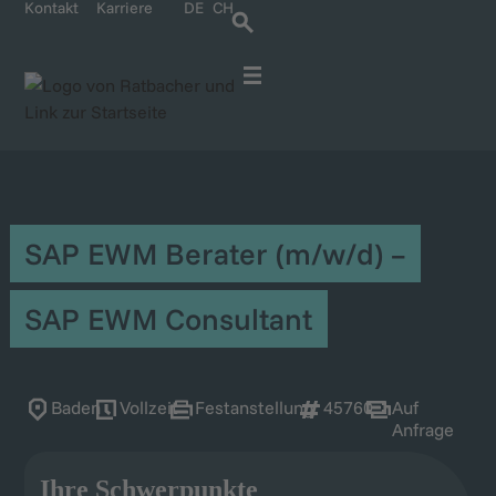
Kontakt
Karriere
DE
CH
Für IT-Spezialisten
Für Unternehmen
Kontakt und Anreise
Karriere bei Ratbacher
SAP EWM Berater (m/w/d) –
SAP EWM Consultant
Baden
Vollzeit
Festanstellung
45760
Auf
Anfrage
Ihre Schwerpunkte