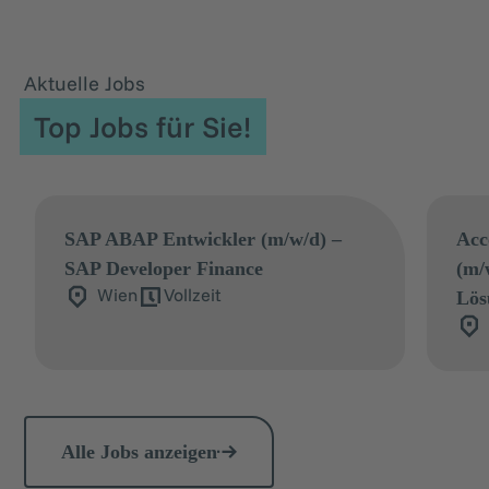
Aktuelle Jobs
Top Jobs für Sie!
SAP ABAP Entwickler (m/w/d) –
Acc
SAP Developer Finance
(m/
Wien
Vollzeit
Lös
Alle Jobs anzeigen