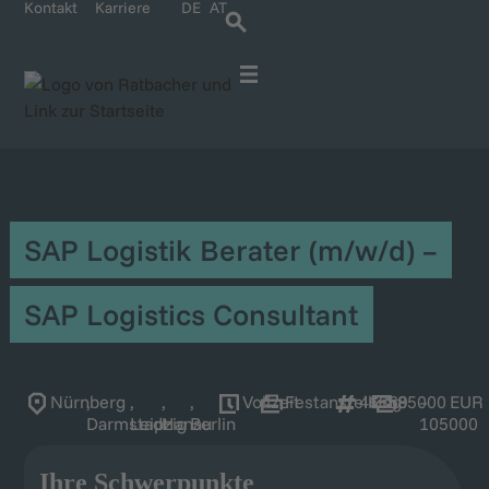
Kontakt
Karriere
DE
AT
Für IT-Spezialisten
Für Unternehmen
Karriere bei Ratbacher
SAP Logistik Berater (m/w/d) –
SAP Logistics Consultant
Nürnberg
,
,
,
,
Vollzeit
Festanstellung
46369
85000
–
EUR
Darmstadt
Leipzig
Hanau
Berlin
105000
Ihre Schwerpunkte