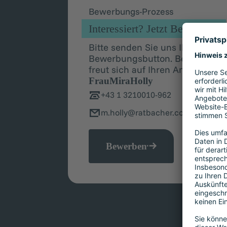
Bewerbungs-Prozess
Interessiert? Jetzt Bewerben!
Bitte senden Sie uns Ihre Bewe
Bewerbungsbutton. Bei Fragen z
freut sich auf Ihren Anruf:
Frau
Mira
Holly
+43 1 3210010-962
m.holly@ratbacher.com
Bewerben