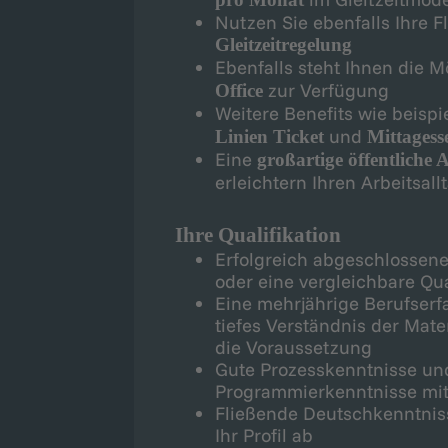
pro Monat
Nutzen Sie ebenfalls Ihre Fl
Gleitzeitregelung
Ebenfalls steht Ihnen die 
zur Verfügung
Office
Weitere Benefits wie beisp
und
Linien Ticket
Mittages
Eine
großartige öffentlich
erleichtern Ihren Arbeitsall
Ihre Qualifikation
Erfolgreich abgeschlossene
oder eine vergleichbare Qu
Eine mehrjährige Berufserf
tiefes Verständnis der Mate
die Voraussetzung
Gute Prozesskenntnisse und
Programmierkenntnisse mit 
Fließende Deutschkenntnis
Ihr Profil ab