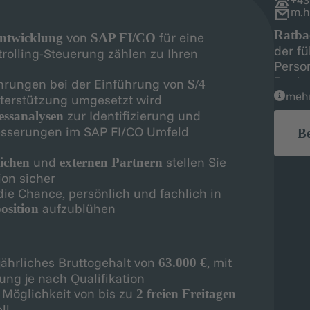
m.h
Ratb
von
für eine
entwicklung
SAP FI/CO
der f
trolling-Steuerung zählen zu Ihren
Perso
Regio
hrungen bei der Einführung von
S/4
mehr
terstützung umgesetzt wird
zur Identifizierung und
essanalysen
esserungen im SAP FI/CO Umfeld
B
und
stellen Sie
eichen
externen Partnern
ion sicher
die Chance, persönlich und fachlich in
aufzublühen
position
 jährliches Bruttogehalt von
, mit
63.000 €
ng je nach Qualifikation
 Möglichkeit von bis zu
2 freien Freitagen
ell