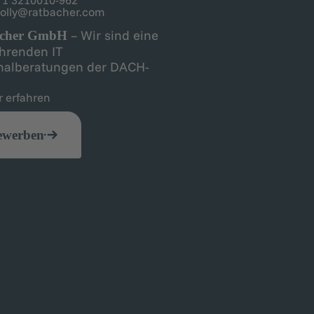
olly@ratbacher.com
– Wir sind eine
acher GmbH
ührenden IT
nalberatungen der DACH-
n.
 erfahren
ewerben