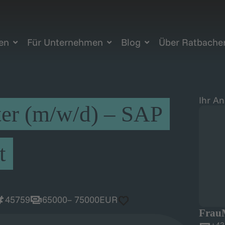
ten
Für Unternehmen
Blog
Über Ratbache
Ihr A
er (m/w/d) – SAP
t
45759
65000
– 75000
EUR
Frau
+43