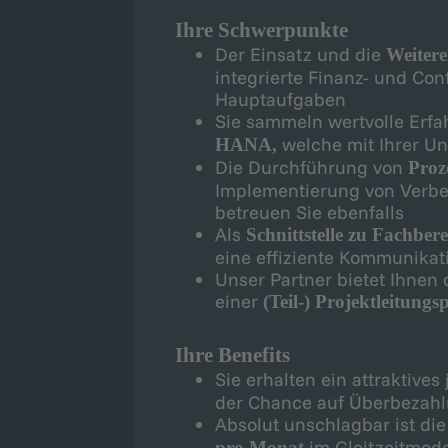
Ihre Schwerpunkte
Der Einsatz und die
Weiter
integrierte Finanz- und Con
Hauptaufgaben
Sie sammeln wertvolle Erfa
welche mit Ihrer Un
HANA,
Die Durchführung von
Proz
Implementierung von Verb
betreuen Sie ebenfalls
Als
Schnittstelle zu Fachber
eine effiziente Kommunikat
Unser Partner bietet Ihnen 
einer
(Teil-) Projektleitungs
Ihre Benefits
Sie erhalten ein attraktives
der Chance auf Überbezahlu
Absolut unschlagbar ist die
im Gleitzeitmod