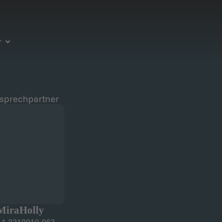
r
nsprechpartner
Mira
Holly
 1 3210010-962