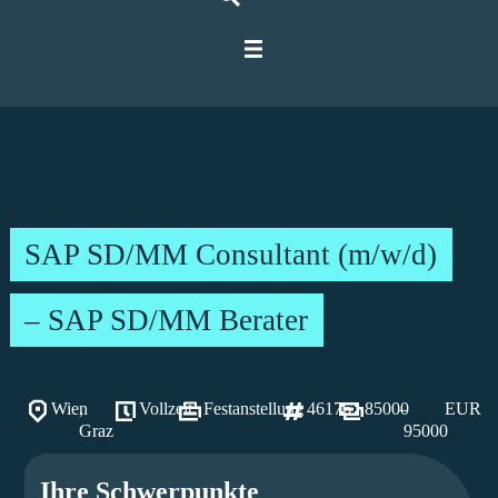
Für IT-Spezialisten
Für Unternehmen
Über Ratbacher
SAP SD/MM Consultant (m/w/d)
– SAP SD/MM Berater
Wien
,
Vollzeit
Festanstellung
46176
85000
–
EUR
Graz
95000
Ihre Schwerpunkte