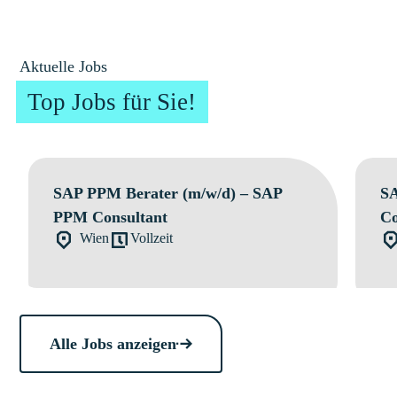
Aktuelle Jobs
Top Jobs für Sie!
SAP PPM Berater (m/w/d) – SAP
SA
PPM Consultant
Co
Wien
Vollzeit
Alle Jobs anzeigen