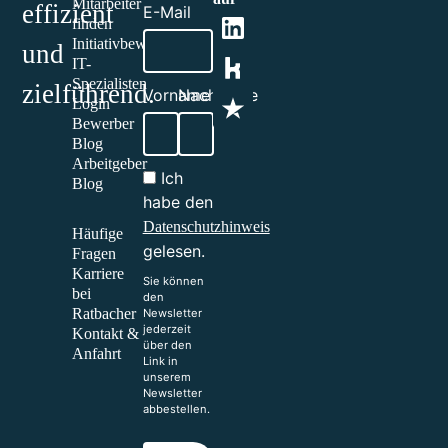
Mitarbeiter
effizient
E-Mail
finden
Initiativbewerbung
und
IT-
Spezialisten
zielführend.​
Vorname
Nachname
Login
Bewerber
Blog
Arbeitgeber
Ich
Blog
habe den
Datenschutzhinweis
Häufige
gelesen.
Fragen
Karriere
Sie können
bei
den
Ratbacher
Newsletter
jederzeit
Kontakt &
über den
Anfahrt
Link in
unserem
Newsletter
abbestellen.