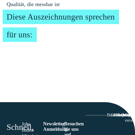
Qualität, die messbar ist
Diese Auszeichnungen sprechen
für uns:
Barriefrefreiheit
Genderhinwei
Hinweisgeb
Impressu
Datensc
Cooki
verwa
Newsletter
Besuchen
Jobs
Schnell,
Anmeldung
Sie uns
finden
auf