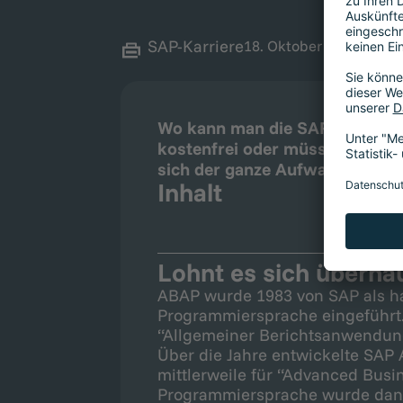
SAP-Karriere
18. Oktober 2022
Wo kann man die SAP ABAP Pro
kostenfrei oder müssen Sie da
sich der ganze Aufwand? Wir kl
Inhalt
Lohnt es sich überha
ABAP wurde 1983 von SAP als ha
Programmiersprache eingeführt
“Allgemeiner Berichtsanwendun
Über die Jahre entwickelte SAP 
mittlerweile für “Advanced Busi
Programmiersprache wurde dank 