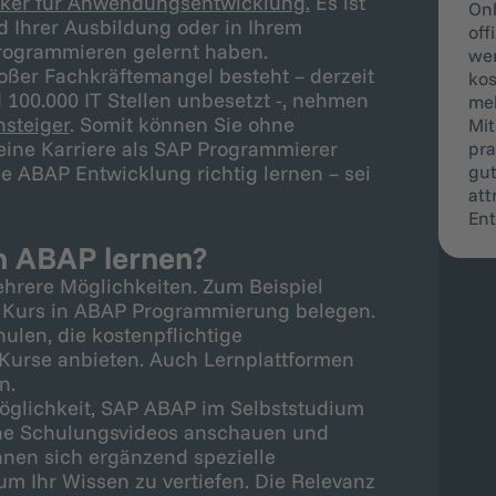
iker für Anwendungsentwicklung.
Es ist
Onl
 Ihrer Ausbildung oder in Ihrem
off
rogrammieren gelernt haben.
wer
roßer Fachkräftemangel besteht – derzeit
kos
 100.000 IT Stellen unbesetzt -, nehmen
meh
nsteiger
. Somit können Sie ohne
Mit
eine Karriere als SAP Programmierer
pra
gut
ie ABAP Entwicklung richtig lernen – sei
att
Ent
 ABAP lernen?
ehrere Möglichkeiten. Zum Beispiel
n Kurs in ABAP Programmierung belegen.
len, die kostenpflichtige
Kurse anbieten. Auch Lernplattformen
n.
öglichkeit, SAP ABAP im Selbststudium
line Schulungsvideos anschauen und
nnen sich ergänzend spezielle
m Ihr Wissen zu vertiefen. Die Relevanz