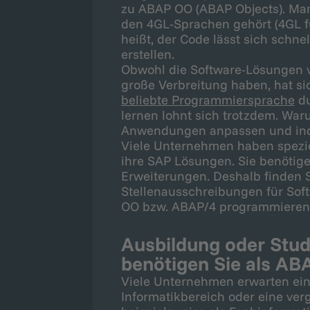
zu ABAP OO (ABAP Objects). Man
den 4GL-Sprachen gehört (4GL f
heißt, der Code lässt sich schne
erstellen.
Obwohl die Software-Lösungen v
große Verbreitung haben, hat si
beliebte Programmiersprache
du
lernen lohnt sich trotzdem. Wa
Anwendungen anpassen und indi
Viele Unternehmen haben spezi
ihre SAP Lösungen. Sie benötig
Erweiterungen. Deshalb finden S
Stellenausschreibungen für Sof
OO bzw. ABAP/4 programmieren
Ausbildung oder Stu
benötigen Sie als A
Viele Unternehmen erwarten ei
Informatikbereich oder eine ver