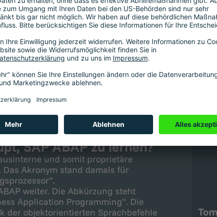
Über
grammierung lernen? Gibt es das
für teure Kurse besuchen? Und rechnet
ären diese und weitere Fragen.
upt, SAP ABAP zu lernen?
usinterne und somit proprietäre
. Das Akronym stand damals für
gsprozessor”.
ABAP weiter. Die Abkürzung steht
ness Application Programming”. Die
Tom
der objektorientierten Sprachbefehle