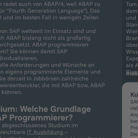
 redet auch von ABAP/4, weil ABAP zu
Tom 
ür “Fourth Generation Language”). Das
dem 
ll und im besten Fall in wenigen Zeilen
und 
Stan
on SAP weltweit im Einsatz sind und
Wien
ch ABAP bislang nicht als großartig
Bran
rchgesetzt. ABAP programmieren
über
rum? Sie können damit SAP
Wiss
vidualisieren.
Expe
elle Anforderungen und Wünsche an
als 
en eigens programmierte Elemente und
Blog
meh
ie derzeit in Jobbörsen zahlreiche
twareentwickler, die mit ABAP bzw. ABAP
 können.
Ku
SAP
dium: Welche Grundlage
vie
An
BAP Programmierer?
ben
n abgeschlossenes Studium im
Pro
gleichbare
IT Ausbildung
–
Die