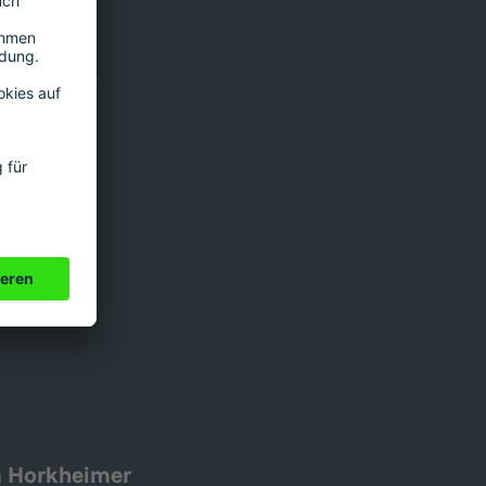
 den Autor
 Horkheimer