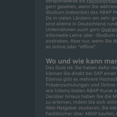
beispielsweise als
Fachinformat
gern gesehen, wenn Sie während
Studium (nebenbei) das ABAP P
Da in vielen Ländern ein sehr g
sind alleine in Deutschland rund
Unternehmen auch gern
Querei
Informatik-Lehre oder -Studium 
anstreben. Aber nur, wenn Sie d
es online oder “offline”.
Wo und wie kann man
Das Gute ist: Sie haben dafür m
können Sie direkt bei SAP eine
Ebenso gibt es mehrere Hochschu
Präsenzschulungen und Online-
wie Udemy bieten ABAP Kurse a
Darüber hinaus haben Sie die M
zu erlernen, indem Sie sich on
Web-Ratgeber studieren. Sie kö
Fachbücher über ABAP kaufen, u