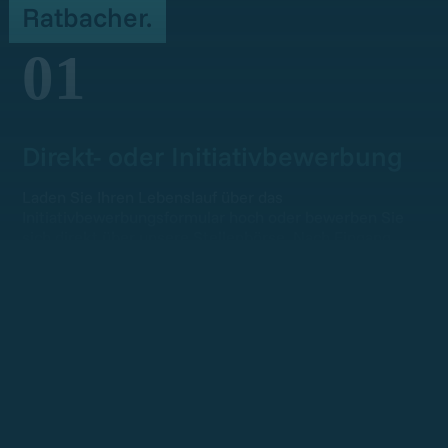
Ratbacher.
01
Direkt- oder Initiativbewerbung
Laden Sie Ihren Lebenslauf über das
Initiativbewerbungsformular hoch oder bewerben Sie
sich direkt über unsere Stellenbörse. Nach Eingang
Ihrer Bewerbung meldet sich ein Recruiter innerhalb
von 10 Werktagen.
02
Qualifikationsgespräch
In einem ersten Telefonat besprechen wir Ihr Profil, Ihre