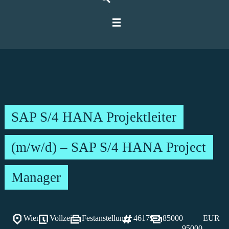
Für IT-Spezialisten
Für Unternehmen
Über Ratbacher
SAP S/4 HANA Projektleiter
(m/w/d) – SAP S/4 HANA Project
Manager
Wien
Vollzeit
Festanstellung
46179
85000
–
EUR
95000