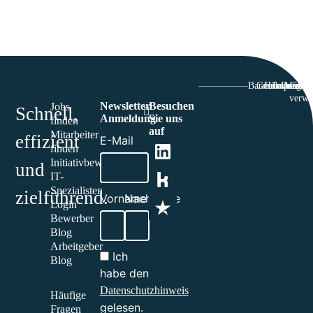
Barriefrefreiheit
Genderhinwei
Hinweisgeb
Impressu
Datensc
Cooki
verwa
Newsletter
Besuchen
Jobs
Schnell,
Anmeldung
Sie uns
finden
auf
Mitarbeiter
effizient
E-Mail
finden
Initiativbewerbung
und
IT-
Spezialisten
zielführend.​
Vorname
Nachname
Login
Bewerber
Blog
Arbeitgeber
Ich
Blog
habe den
Datenschutzhinweis
Häufige
gelesen.
Fragen