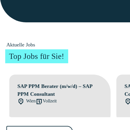
Aktuelle Jobs
Top Jobs für Sie!
SAP PPM Berater (m/w/d) – SAP
SA
PPM Consultant
Co
Wien
Vollzeit