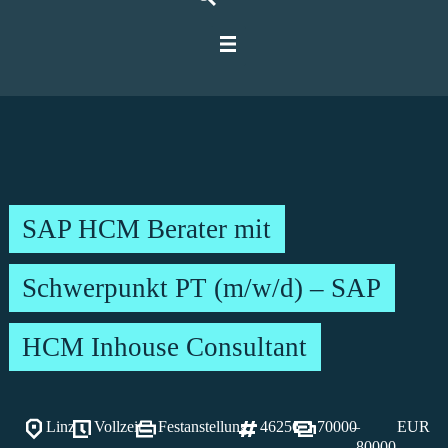
Für IT-Spezialisten
Für Unternehmen
Über Ratbacher
SAP HCM Berater mit
Schwerpunkt PT (m/w/d) – SAP
HCM Inhouse Consultant
Linz
Vollzeit
Festanstellung
46256
70000
–
EUR
80000