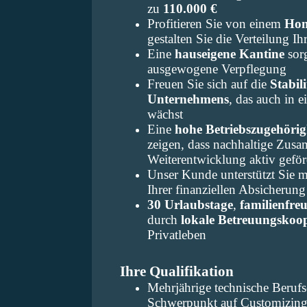
zu
110.000 €
Profitieren Sie von einem
Hom
gestalten Sie die Verteilung Ih
Eine
hauseigene Kantine
sor
ausgewogene Verpflegung
Freuen Sie sich auf die
Stabili
Unternehmens
, das auch in 
wächst
Eine
hohe Betriebszugehörig
zeigen, dass nachhaltige Zusa
Weiterentwicklung aktiv gefö
Unser Kunde unterstützt Sie m
Ihrer finanziellen Absicherung
30 Urlaubstage
,
familienfre
durch
lokale Betreuungskoo
Privatleben
Ihre Qualifikation
Mehrjährige technische Beruf
Schwerpunkt auf Customizing