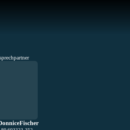
sprechpartner
Donnice
Fischer
 89 693323-352