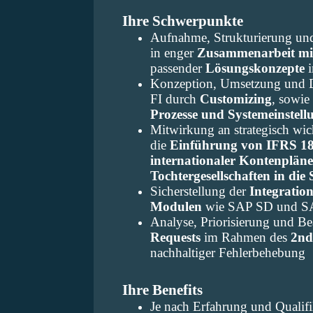
Ihre Schwerpunkte
Aufnahme, Strukturierung un
in enger
Zusammenarbeit mit
passender
Lösungskonzepte
Konzeption, Umsetzung und 
FI durch
Customizing
, sowie
Prozesse und Systemeinstell
Mitwirkung an strategisch wi
die
Einführung von IFRS 1
internationaler Kontenplän
Tochtergesellschaften in d
Sicherstellung der
Integration
Modulen
wie SAP SD und 
Analyse, Priorisierung und B
Requests
im Rahmen des
2nd
nachhaltiger Fehlerbehebung
Ihre Benefits
Je nach Erfahrung und Qualifi