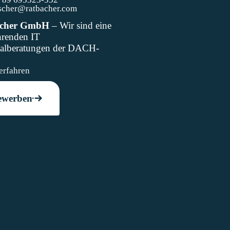
ischer@ratbacher.com
acher GmbH
– Wir sind eine
hrenden IT
nalberatungen der DACH-
n.
erfahren
ewerben