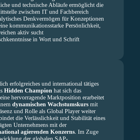
liche und technische Abläufe ermöglicht die
ttstelle zwischen IT und Fachbereich
nalytisches Denkvermögen für Konzeptionen
 eine kommunikationsstarke Persönlichkeit,
eichen aktiv sucht
chkenntnisse in Wort und Schrift
ich erfolgreiches und international tätiges
ls
Hidden Champion
hat sich das
eine hervorragende Marktposition erarbeitet
einem
dynamischen Wachstumskurs
mit
räsenz und Rolle als Global Player weiter
det die Verlässlichkeit und Stabilität eines
rägten Unternehmens mit der
rnational agierenden Konzerns
. Im Zuge
twicklung der globalen SAP-