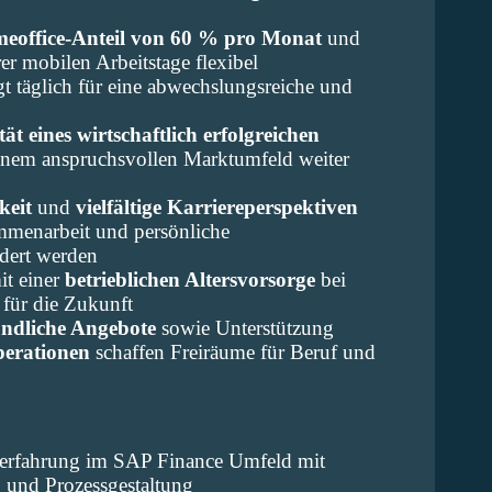
eoffice-Anteil von 60 % pro Monat
und
rer mobilen Arbeitstage flexibel
gt täglich für eine abwechslungsreiche und
tät eines wirtschaftlich erfolgreichen
einem anspruchsvollen Marktumfeld weiter
keit
und
vielfältige Karriereperspektiven
mmenarbeit und persönliche
rdert werden
it einer
betrieblichen Altersvorsorge
bei
 für die Zukunft
undliche Angebote
sowie Unterstützung
perationen
schaffen Freiräume für Beruf und
serfahrung im SAP Finance Umfeld mit
 und Prozessgestaltung