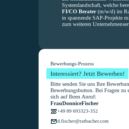
Systemlandschaft, welche bere
FI/CO Berater
(m/w/d) im 
in spannende SAP-Projekte mit
zum weiteren Unternehmenserf
Bewerbungs-Prozess
Interessiert? Jetzt Bewerben!
Bitte senden Sie uns Ihre Bewerbu
Bewerbungsbutton. Bei Fragen zu e
sich auf Ihren Anruf:
Frau
Donnice
Fischer
+49 89 693323-352
d.fischer@ratbacher.com