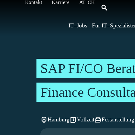
Kontakt
Karriere
AT
CH
IT–Jobs
Für IT–Spezialiste
SAP FI/CO Berat
Finance Consult
Hamburg
Vollzeit
Festanstellung