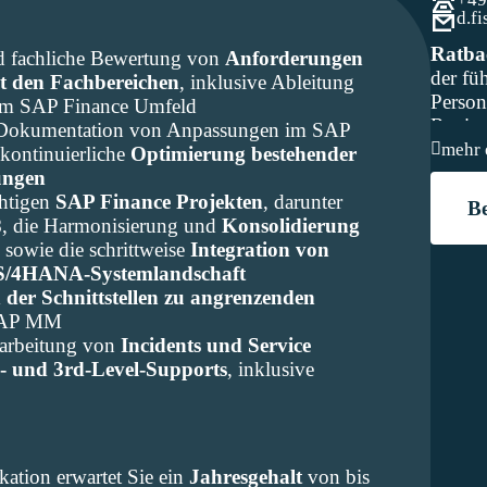
d.f
Ratb
d fachliche Bewertung von
Anforderungen
der fü
 den Fachbereichen
, inklusive Ableitung
Perso
im SAP Finance Umfeld
Regio
Dokumentation von Anpassungen im SAP
mehr 
 kontinuierliche
Optimierung bestehender
ungen
chtigen
SAP Finance Projekten
, darunter
B
8
, die Harmonisierung und
Konsolidierung
e
sowie die schrittweise
Integration von
ie S/4HANA-Systemlandschaft
 der Schnittstellen zu angrenzenden
SAP MM
earbeitung von
Incidents und Service
- und 3rd-Level-Supports
, inklusive
kation erwartet Sie ein
Jahresgehalt
von bis