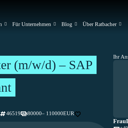
n
Für Unternehmen
Blog
Über Ratbacher
Ihr An
er (m/w/d) – SAP
ant
46519
80000
– 110000
EUR
Frau
+49