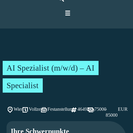
Für IT-Spezialisten
Für Unternehmen
Über Ratbacher
AI Spezialist (m/w/d) – AI
Specialist
Wien
Vollzeit
Festanstellung
46492
75000
–
EUR
85000
Ihre Schwerpunkte