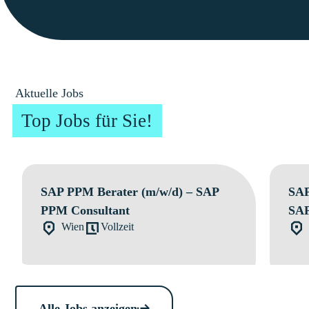
Aktuelle Jobs
Top Jobs für Sie!
SAP PPM Berater (m/w/d) – SAP
SAP
PPM Consultant
SAP
Wien
Vollzeit
Alle Jobs anzeigen