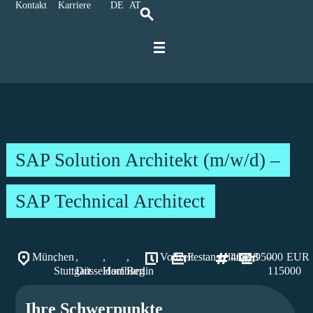
Kontakt
Karriere
DE
AT
Für IT-Spezialisten
Für Unternehmen
Karriere bei Ratbacher
SAP Solution Architekt (m/w/d) –
SAP Technical Architect
München
,
,
,
,
Vollzeit
Festanstellung
46418
95000
–
EUR
Stuttgart
Düsseldorf
Hamburg
Berlin
115000
Ihre Schwerpunkte