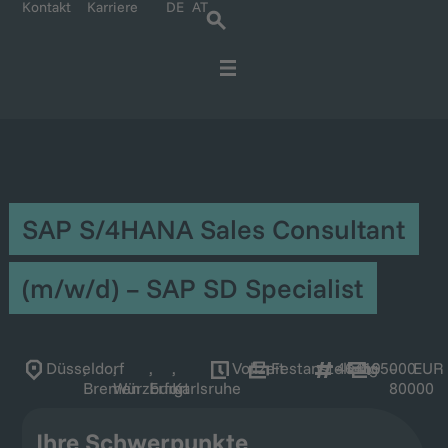
Kontakt
Karriere
DE
AT
Für IT-Spezialisten
Für Unternehmen
Karriere bei Ratbacher
SAP S/4HANA Sales Consultant
(m/w/d) – SAP SD Specialist
Düsseldorf
,
,
,
,
Vollzeit
Festanstellung
46419
65000
–
EUR
Bremen
Würzburg
Erfurt
Karlsruhe
80000
Ihre Schwerpunkte