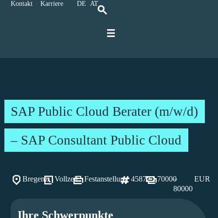
Kontakt
Karriere
DE
AT
Für IT-Spezialisten
Für Unternehmen
Karriere bei Ratbacher
SAP Public Cloud Berater (m/w/d)
– SAP Consultant Public Cloud
Bregenz
Vollzeit
Festanstellung
45872
70000
–
EUR
80000
Ihre Schwerpunkte