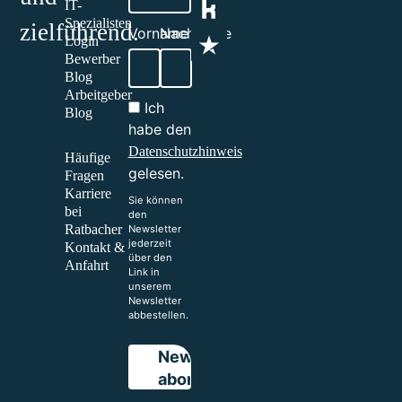
IT-
Spezialisten
zielführend.​
Vorname
Nachname
Login
Bewerber
Blog
Arbeitgeber
Ich
Blog
habe den
Datenschutzhinweis
Häufige
gelesen.
Fragen
Karriere
Sie können
bei
den
Ratbacher
Newsletter
jederzeit
Kontakt &
über den
Anfahrt
Link in
unserem
Newsletter
abbestellen.
Bewerben