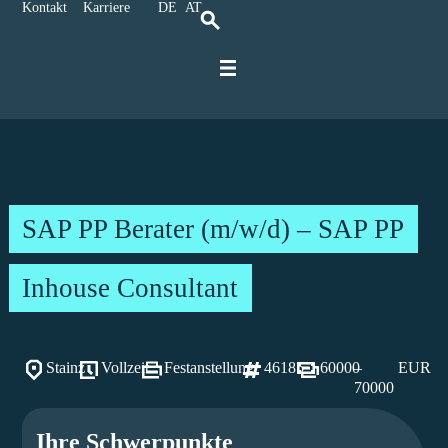
Kontakt
Karriere
DE
AT
Für IT-Spezialisten
Für Unternehmen
Karriere bei Ratbacher
SAP PP Berater (m/w/d) – SAP PP
Inhouse Consultant
Stainz
Vollzeit
Festanstellung
46185
60000
–
EUR
70000
Ihre Schwerpunkte