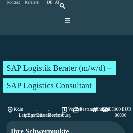
Kontakt
Karriere
DE
AT
Für IT-Spezialisten
Für Unternehmen
Karriere bei Ratbacher
SAP Logistik Berater (m/w/d) –
SAP Logistics Consultant
Köln
,
,
,
,
Vollzeit
Festanstellung
46385
65000
–
EUR
Leipzig
Bremen
Düsseldorf
Ravensburg
80000
Ihre Schwerpunkte