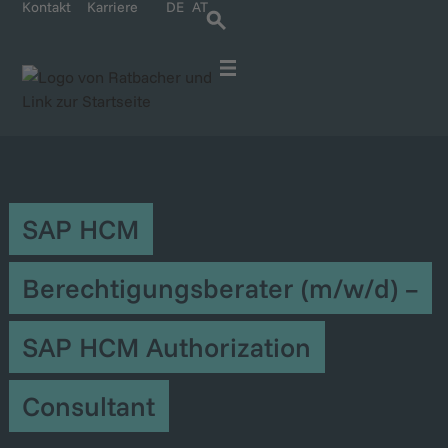
Kontakt
Karriere
DE
AT
Für IT-Spezialisten
Für Unternehmen
Karriere bei Ratbacher
SAP HCM
Berechtigungsberater (m/w/d) –
SAP HCM Authorization
Consultant