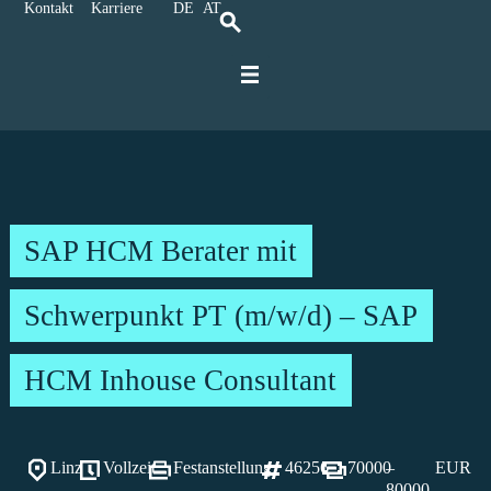
Kontakt
Karriere
DE
AT
Für IT-Spezialisten
Für Unternehmen
Karriere bei Ratbacher
SAP HCM Berater mit
Schwerpunkt PT (m/w/d) – SAP
HCM Inhouse Consultant
Linz
Vollzeit
Festanstellung
46256
70000
–
EUR
80000