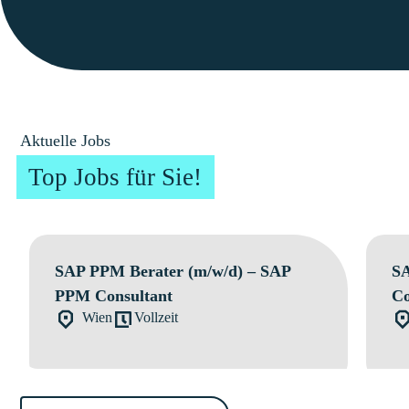
Aktuelle Jobs
Top Jobs für Sie!
SAP PPM Berater (m/w/d) – SAP
SA
PPM Consultant
Co
Wien
Vollzeit