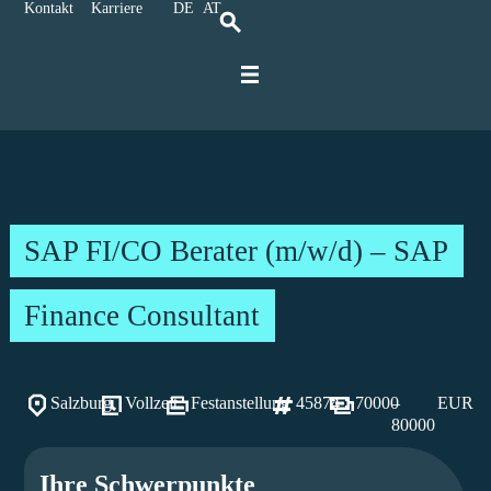
Kontakt
Karriere
DE
AT
Für IT-Spezialisten
Für Unternehmen
Karriere bei Ratbacher
SAP FI/CO Berater (m/w/d) – SAP
Finance Consultant
Salzburg
Vollzeit
Festanstellung
45874
70000
–
EUR
80000
Ihre Schwerpunkte