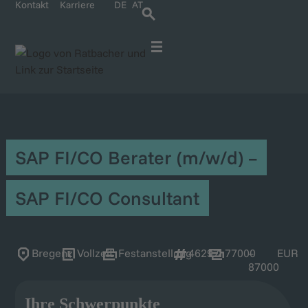
Kontakt
Karriere
DE
AT
Für IT-Spezialisten
Für Unternehmen
Karriere bei Ratbacher
SAP FI/CO Berater (m/w/d) –
SAP FI/CO Consultant
Bregenz
Vollzeit
Festanstellung
46297
77000
–
EUR
87000
Ihre Schwerpunkte