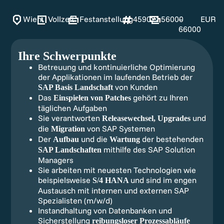
Wien
Vollzeit
Festanstellung
45902
56000
–
EUR
66000
Ihre Schwerpunkte
Betreuung und kontinuierliche Optimierung
der Applikationen im laufenden Betrieb der
von Kunden
SAP Basis Landschaft
Das
gehört zu Ihren
Einspielen von Patches
täglichen Aufgaben
Sie verantworten
und
Releasewechsel, Upgrades
die
von SAP Systemen
Migration
Der
und die
der bestehenden
Aufbau
Wartung
mithilfe des SAP Solution
SAP Landschaften
Managers
Sie arbeiten mit neuesten Technologien wie
beispielsweise
und sind im engen
S/4 HANA
Austausch mit internen und externen SAP
Spezialisten (m/w/d)
Instandhaltung von Datenbanken und
Sicherstellung
reibungsloser Prozessabläufe