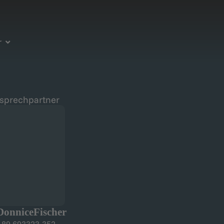
r
nsprechpartner
Donnice
Fischer
 89 693323-352