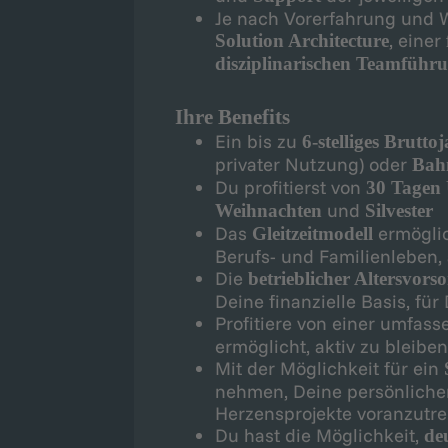
Je nach Vorerfahrung und 
, einer
Solution Architecture
disziplinarischen Teamführ
Ihre Benefits
Ein bis zu
6-stelliges Brutto
privater Nutzung) oder
Bah
Du profitierst von
30 Tagen
und
Weihnachten
Silvester
Das
ermöglic
Gleitzeitmodell
Berufs- und Familienleben,
Die
betrieblicher Altersvors
Deine finanzielle Basis, fü
Profitiere von einer umfas
ermöglicht, aktiv zu bleiben
Mit der Möglichkeit für ein
nehmen, Deine persönliche
Herzensprojekte voranzutre
Du hast die Möglichkeit,
de