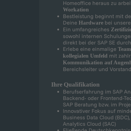
Homeoffice heraus zu arbei
Workation
Bestleistung beginnt mit d
Deine
bei unser
Hardware
Ein umfangreiches
Zertifiz
sowohl internen Schulungen
direkt bei der SAP SE durch
Erlebe eine einmalige
Team
mit zahl
kollegialen Umfeld
Kommunikation auf Auge
Bereichsleiter und Vorstan
Ihre Qualifikation
Berufserfahrung im SAP Anal
Backend- oder Frontend-Tec
SAP Beratung bzw. im Proje
Innovativer Fokus auf min
Business Data Cloud (BDC),
Analytics Cloud (SAC)
Fließende Deutschkenntniss