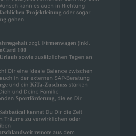
Wunsch kann es auch in Richtung
oder sogar
fachlichen Projektleitung
gehen
ung
zzgl.
(inkl.
jahresgehalt
Firmenwagen
nCard 100
sowie zusätzlichen Tagen an
 Urlaub
ht Dir eine ideale Balance zwischen
 auch in der externen SAP-Beratung
und ein
stärken
orge
KiTa-Zuschuss
r Dich und Deine Familie
senden
, die es Dir
Sportförderung
kannst Du Dir die Zeit
Sabbatical
n Träume zu verwirklichen oder
iben
aus dem
utschlandweit remote