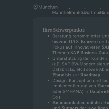
München
,
,
,
,
Mannheim
Frankfurt
Dortmund
Ham
Ihre Schwerpunkte
Beratung renommierter U
und 
bis zum DAX-Konzern
Fokus auf innovativsten
SAP
Themen
SAP Business Dat
Unterstützung der Kunden 
(z.B. SAP BW-Modernisierun
Databricks, etc.) sowie Able
bis zur
Phase
Roadmap
Design, Konzeption und te
Implementierung von
Daten
oder S/4HANA) in
Databric
Co.)
Kommunikation mit den K
und
der jeweilige
Support