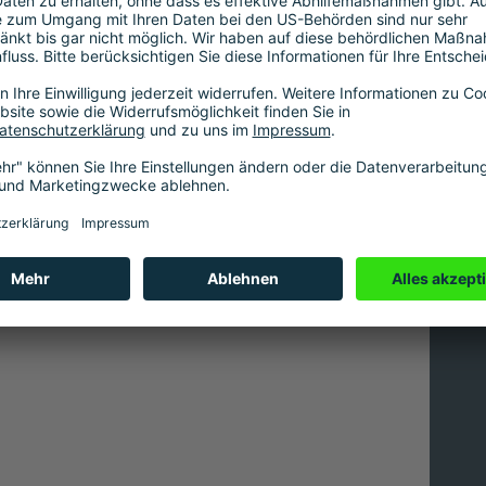
glichkeit
aus dem
100% Remote
ten.
rbungsunterlagen über den folgenden
u einer Vakanz oder zu Ihrer Bewerbung