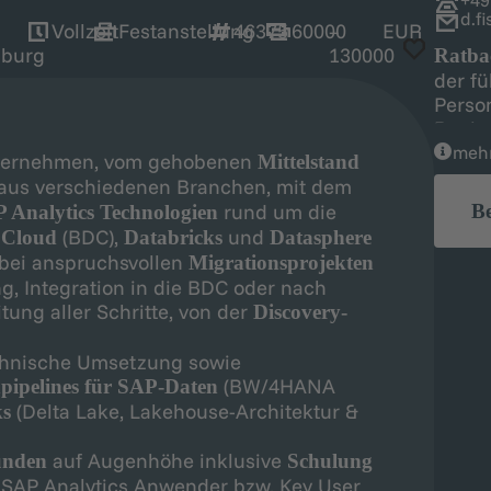
d.f
Vollzeit
Festanstellung
46375
60000
–
EUR
burg
130000
Ratb
der f
Perso
Regio
mehr
nternehmen, vom gehobenen
Mittelstand
aus verschiedenen Branchen, mit dem
rund um die
B
 Analytics Technologien
(BDC),
und
a Cloud
Databricks
Datasphere
bei anspruchsvollen
Migrationsprojekten
g, Integration in die BDC oder nach
itung aller Schritte, von der
Discovery-
chnische Umsetzung sowie
(BW/4HANA
pipelines für SAP-Daten
(Delta Lake, Lakehouse-Architektur &
ks
auf Augenhöhe inklusive
unden
Schulung
n SAP Analytics Anwender bzw. Key User