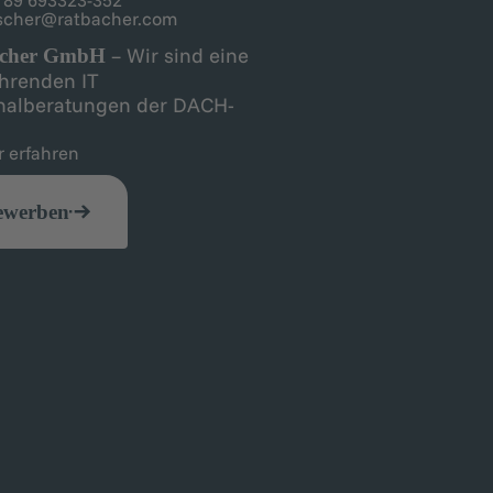
ischer@ratbacher.com
– Wir sind eine
acher GmbH
ührenden IT
nalberatungen der DACH-
n.
 erfahren
ewerben