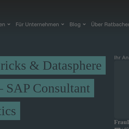
ten
Für Unternehmen
Blog
Über Ratbache
Ihr A
icks & Datasphere
– SAP Consultant
ics
Frau
+49