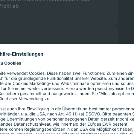
ofil ab
olle und v.a. innovative
SAP Analytics
men
(BDC),
SAP Business Data Cloud
? Zudem wünscht Du Dir einen
leich mehreren Expertenteams rein auf
alisiert ist? Dann bietet Dir unser Kunde
mit seinen über 150 SAP
sbranche
das optimale
SAP Gold Partnerschaft
t-Place-to-Work“ ausgezeichnet, setzt
ichen Themen auch klar auf seine
ufriedenheit. Werde Teil der
erbe Dich als
SAP BDC, Databricks &
für einen der Standorte in
München,
oder
rtmund und Hamburg