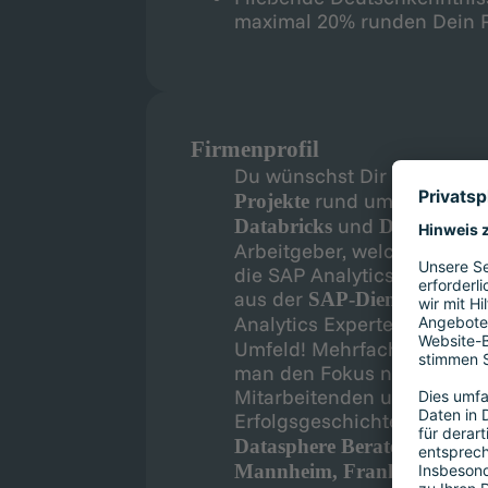
maximal 20% runden Dein Pr
Firmenprofil
Du wünschst Dir anspruchsv
rund um die The
Projekte
und
Databricks
Datasphere
Arbeitgeber, welcher mit g
die SAP Analytics Welt spezi
aus der
SAP-Dienstleistung
Analytics Experten und der
Umfeld! Mehrfach als „Grea
man den Fokus neben fachl
Mitarbeitenden und deren Z
Erfolgsgeschichte und bew
(m/w/d) 
Datasphere Berater
Mannheim, Frankfurt, Do