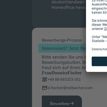
deutschlandweit mit der Mö
Homeoffice heraus zu arbei
Bewerbungs-Prozess
Interessiert? Jetzt Bewerben!
Bitte senden Sie uns Ihre Bewe
Bewerbungsbutton. Bei Fragen z
freut sich auf Ihren Anruf:
Frau
Donnice
Fischer
+49 89 693323-352
d.fischer@ratbacher.com
Bewerben