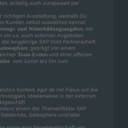
ten, anteilig auch europaweit per
er richtigen Ausstattung, weshalb Du
em Kunden selbst auswählen kannst
, mit
ierungs- und Weiterbildungsangebot
 als v.a. auch externen Angeboten
 die langjährige SAP Gold Partnerschaft
, geprägt von einem
atmosphäre
reichen
und einer offenen
Team-Events
vom Junior bis hin zum
nhöhe
d
ytics Kontext, egal ob mit Fokus auf die
hnologien, idealerweise in der externen
ktgeschäft
destens einem der Themenfelder SAP
 Databricks, Datasphere und/oder
e sowie eine Reisebereitschaft von