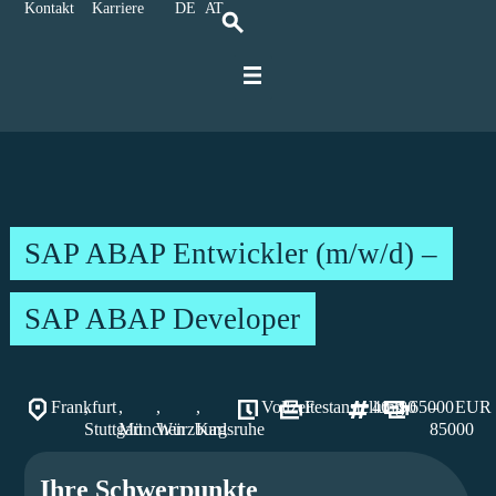
Kontakt
Karriere
DE
AT
Für IT-Spezialisten
Für Unternehmen
Karriere bei Ratbacher
SAP ABAP Entwickler (m/w/d) –
SAP ABAP Developer
Frankfurt
,
,
,
,
Vollzeit
Festanstellung
46390
65000
–
EUR
Stuttgart
München
Würzburg
Karlsruhe
85000
Ihre Schwerpunkte