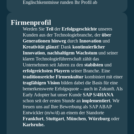
Englischkenntnisse runden Ihr Profil ab
Firmenprofil
Werden Sie
Teil
der
Erfolgsgeschichte
unseres
Kunden aus der Technologiebranche, der
über
Generationen hinweg
durch
Innovation
und
Kreativität glänzt
! Dank
kontinuierlicher
Innovation
,
nachhaltigem Wachstum
und seiner
klaren Technologieführerschaft
zählt das
Unternehmen seit Jahren zu den
stabilsten
und
erfolgreichsten Playern
seiner Branche. Eine
traditionsreiche Firmenkultur
kombiniert mit einer
tragfähigen Vision
bilden dabei die Basis für eine
bemerkenswerte Erfolgsquote – auch in Zukunft. Als
Early Adopter hat unser Kunde
SAP S/4HANA
schon seit der ersten Stunde an
implementiert
. Wir
freuen uns auf Ihre Bewerbung als SAP ABAP
Entwickler (m/w/d) an einem der Standorte
Frankfurt
,
Stuttgart
,
München
,
Würzburg
oder
Karlsruhe.