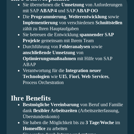
Sie übernehmen die
Umsetzung
von Anforderungen
mit SAP
ABAP/4
und SAP
ABAP OO
Die
Programmierung
,
Weiterentwicklung
sowie
Implementierung
von verschiedenen
Schnittstellen
zählt zu Ihren Hauptaufgaben
Sie betreuen die Entwicklung
spannender SAP
Projekte
gemeinsam mit Ihrem Team
Durchführung von
Fehleranalysen
sowie
anschließende Umsetzung
von
Optimierungsmaßnahmen
mit Hilfe von SAP
ABAP
Verantwortung für die
Integration neuer
Technologien
wie
UI5
,
Fiori
,
Web Services
,
Process Orchestration
Ihre Benefits
Bestmögliche Vereinbarung
von Beruf und Familie
dank
flexibler Arbeitszeiten
(Arbeitszeiterfassung,
Überstundenkonto)
Sie haben die Möglichkeit bis zu
3 Tage
/
Woche
im
Homeoffice
zu arbeiten