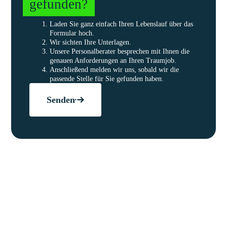
gefunden?
Laden Sie ganz einfach Ihren Lebenslauf über das
Formular hoch.
Wir sichten Ihre Unterlagen.
Unsere Personalberater besprechen mit Ihnen die
genauen Anforderungen an Ihren Traumjob.
Anschließend melden wir uns, sobald wir die
passende Stelle für Sie gefunden haben.
Senden