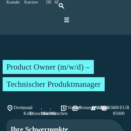
Kontakt
Karriere
DE
AT
Für IT-Spezialisten
Für Unternehmen
Karriere bei Ratbacher
Product Owner (m/w/d) –
Technischer Produktmanager
Dortmund
,
,
,
,
Vollzeit
Festanstellung
46440
65000
–
EUR
Köln
Düsseldorf
Münster
München
85000
Ihre Schwerpunkte