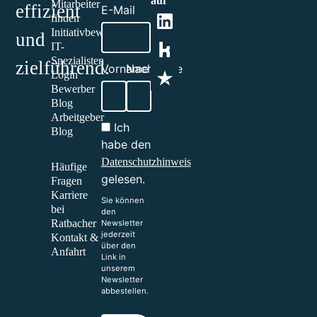
auf
Mitarbeiter
effizient
E-Mail
finden
Initiativbewerbung
und
IT-
Spezialisten
zielführend.​
Vorname
Nachname
Login
Bewerber
Blog
Arbeitgeber
Ich
Blog
habe den
Datenschutzhinweis
Häufige
gelesen.
Fragen
Karriere
Sie können
bei
den
Ratbacher
Newsletter
jederzeit
Kontakt &
über den
Anfahrt
Link in
unserem
Newsletter
abbestellen.