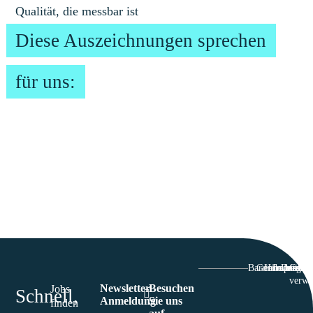
Qualität, die messbar ist
Diese Auszeichnungen sprechen
für uns:
Barriefrefreiheit
Genderhinwei
Hinweisgeb
Impressu
Datensc
Cooki
verwa
Newsletter
Besuchen
Jobs
Schnell,
Anmeldung
Sie uns
finden