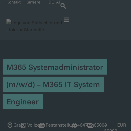
Kontakt
Karriere
DE
AT
Für IT-Spezialisten
Für Unternehmen
Karriere bei Ratbacher
M365 Systemadministrator
(m/w/d) – M365 IT System
Engineer
Graz
Vollzeit
Festanstellung
46477
65000
–
EUR
80000