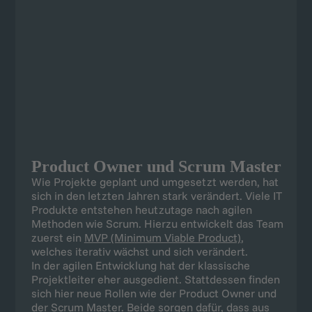
Product Owner und Scrum Master
Wie Projekte geplant und umgesetzt werden, hat
sich in den letzten Jahren stark verändert. Viele IT
Produkte entstehen heutzutage nach agilen
Methoden wie Scrum. Hierzu entwickelt das Team
zuerst ein
MVP (Minimum Viable Product)
,
welches iterativ wächst und sich verändert.
In der agilen Entwicklung hat der klassische
Projektleiter eher ausgedient. Stattdessen finden
sich hier neue Rollen wie der Product Owner und
der Scrum Master. Beide sorgen dafür, dass aus
Produkt-Visionen reale Produkte werden –
zusammen mit Programmierern, Designern und
anderen Spezialisten.
Wenn Sie Scrum Master oder Product Owner
werden möchten, müssen Sie sehr kommunikativ
und teamfähig sein. Warum? Sie arbeiten
tagtäglich mit vielen Menschen aus verschiedenen
Bereichen eng zusammen.