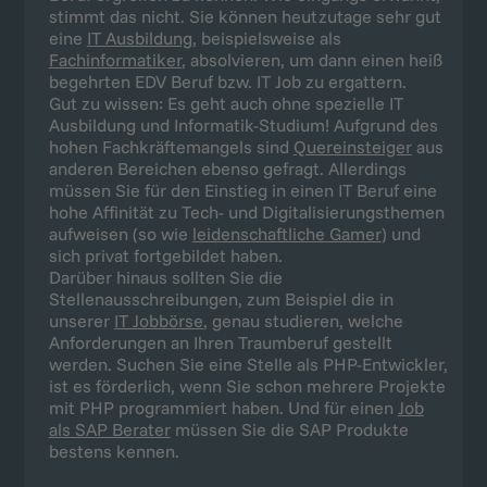
hohe Affinität zu Tech- und Digitalisierungsthemen
aufweisen (so wie
leidenschaftliche Gamer
) und
sich privat fortgebildet haben.
Darüber hinaus sollten Sie die
Stellenausschreibungen, zum Beispiel die in
unserer
IT Jobbörse
, genau studieren, welche
Anforderungen an Ihren Traumberuf gestellt
werden. Suchen Sie eine Stelle als PHP-Entwickler,
ist es förderlich, wenn Sie schon mehrere Projekte
mit PHP programmiert haben. Und für einen
Job
als SAP Berater
müssen Sie die SAP Produkte
bestens kennen.
Fazit: Die Auswahl an IT Berufen
war nie größer!
Es ist faszinierend, welche Vielzahl an
Berufsbezeichnungen, Ausbildungswegen und
Tätigkeitsfeldern es in der
Informationstechnologie gibt. Unsere Antwort auf
die Frage “Welche IT Berufe gibt es?” fällt daher
nicht zu 100 Prozent vollständig aus.