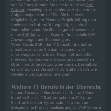
Wenn Sie als SAP oder IT Consultant arbeiten
möchten, müssen Sie damit rechnen, viel
unterwegs zu sein. In der Regel betreuen Sie
mehrere Kunden, welche an unterschiedlichen
Orten Ihre Unterstützung benötigen. Deshalb ist
es wichtig, dass Sie sich
IT Consultant Skills
wie
Resilienz und Ausdauer aneignen.
Weitere IT Berufe in der Übersicht
Lieben Sie es, mit Hardware zu arbeiten? Dann
könnten Sie als IT Systemtechniker, IT System-
Elektroniker oder Systemadministrator zum
Beispiel eine Professionalisierung als VoiP Experte
anstreben. Oder Sie gehen mehr in die Planung
von Netzwerken und in den Einkauf von
Produkten, indem Sie eine Karriere als IT
Kaufmann / IT Kauffrau anstreben. Da ist auch der
Sprung zu einem Beruf als CRM-Experten nicht
mehr weit.
Lieben Sie es, sich in Datensätze “einzugraben”?
Wie wäre es mit einem Job als Data Scientist,
Business Intelligence Manager,
KI-Experte
oder