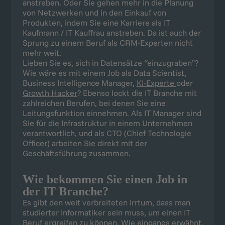
Growth Hacker
? Ebenso lockt die IT Branche mit
zahlreichen Berufen, bei denen Sie eine
Leitungsfunktion einnehmen. Als IT Manager sind
Sie für die Infrastruktur in einem Unternehmen
verantwortlich, und als CTO (Chief Technologie
Officer) arbeiten Sie direkt mit der
Geschäftsführung zusammen.
Wie bekommen Sie einen Job in
der IT Branche?
Es gibt den weit verbreiteten Irrtum, dass man
studierter Informatiker sein muss, um einen IT
Beruf ergreifen zu können. Wie eingangs erwähnt,
stimmt das nicht. Sie können heutzutage sehr gut
eine
IT Ausbildung
, beispielsweise als
Fachinformatiker
, absolvieren, um dann einen heiß
begehrten EDV Beruf bzw. IT Job zu ergattern.
Gut zu wissen: Es geht auch ohne spezielle IT
Ausbildung und Informatik-Studium! Aufgrund des
hohen Fachkräftemangels sind
Quereinsteiger
aus
anderen Bereichen ebenso gefragt. Allerdings
müssen Sie für den Einstieg in einen IT Beruf eine