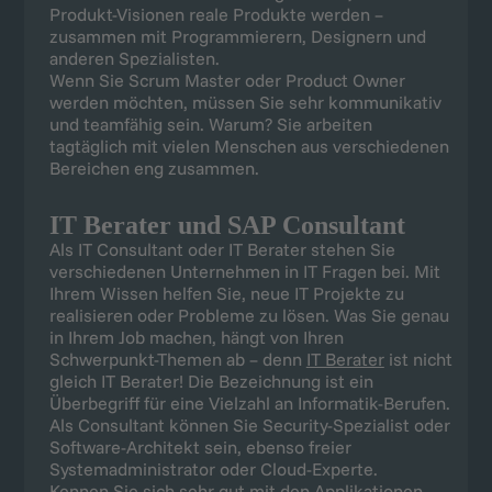
IT Berater und SAP Consultant
Als IT Consultant oder IT Berater stehen Sie
verschiedenen Unternehmen in IT Fragen bei. Mit
Ihrem Wissen helfen Sie, neue IT Projekte zu
realisieren oder Probleme zu lösen. Was Sie genau
in Ihrem Job machen, hängt von Ihren
Schwerpunkt-Themen ab – denn
IT Berater
ist nicht
gleich IT Berater! Die Bezeichnung ist ein
Überbegriff für eine Vielzahl an Informatik-Berufen.
Als Consultant können Sie Security-Spezialist oder
Software-Architekt sein, ebenso freier
Systemadministrator oder Cloud-Experte.
Kennen Sie sich sehr gut mit den Applikationen
von SAP aus, können Sie eine Karriere als
SAP
Berater
einschlagen. Auch hier wartet ein breites
Aufgabenspektrum auf Sie: Sie haben die
Möglichkeit, in der Planung, Projektleitung oder
technischen Unterstützung tätig zu sein. Als
Generalist haben Sie ähnlich gute Chancen auf
einen
SAP Job
wie als Experte für spezielle SAP
Anwendungen und Technologien.