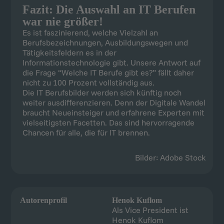
Die IT Berufsbilder werden sich künftig noch
weiter ausdifferenzieren. Denn der Digitale Wandel
braucht Neueinsteiger und erfahrene Experten mit
vielseitigsten Facetten. Das sind hervorragende
Chancen für alle, die für IT brennen.
Bilder: Adobe Stock
Autorenprofil
Henok Kuflom
Als Vice President ist
Henok Kuflom
gesamtverantwortlich für
die Betreuung und
Weiterentwicklung der
Vermittlungssparten IT
und SAP bei der
Ratbacher GmbH. Mit
einer
Unternehmenszugehörigkeit
von über 10 Jahren greift