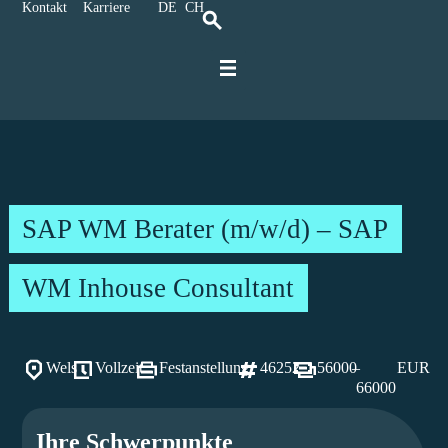
Kontakt
Karriere
DE
CH
Für IT-Spezialisten
Für Unternehmen
Kontakt und Anreise
Karriere bei Ratbacher
SAP WM Berater (m/w/d) – SAP
WM Inhouse Consultant
Wels
Vollzeit
Festanstellung
46252
56000
–
EUR
66000
Ihre Schwerpunkte