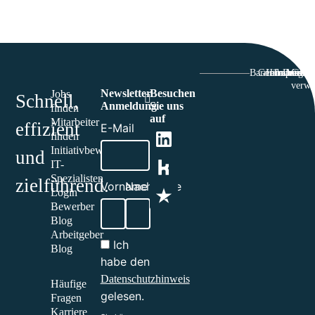
Barriefrefreiheit
Genderhinwei
Hinweisgeb
Impressu
Datensc
Cooki
verwa
Newsletter
Besuchen
Jobs
Schnell,
Anmeldung
Sie uns
finden
auf
Mitarbeiter
effizient
E-Mail
finden
Initiativbewerbung
und
IT-
Spezialisten
zielführend.​
Vorname
Nachname
Login
Bewerber
Blog
Arbeitgeber
Ich
Blog
habe den
Datenschutzhinweis
Häufige
gelesen.
Fragen
Karriere