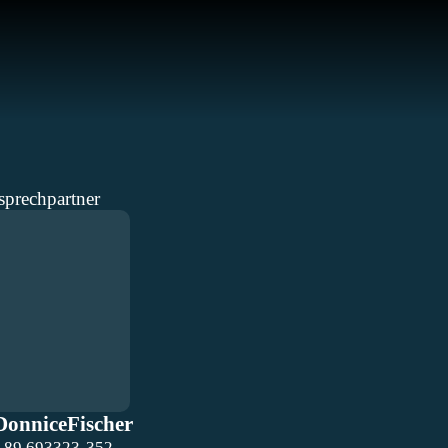
sprechpartner
Donnice
Fischer
 89 693323-352