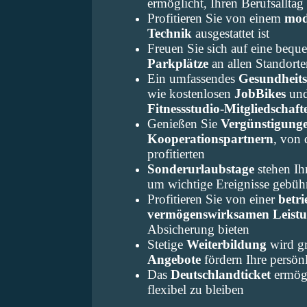
ermöglicht, Ihren Berufsalltag
Profitieren Sie von einem
mod
Technik
ausgestattet ist
Freuen Sie sich auf eine bequ
Parkplätze
an allen Standorte
Ein umfassendes
Gesundhei
wie kostenlosen
JobBikes
und
Fitnessstudio-Mitgliedschaft
Genießen Sie
Vergünstigunge
Kooperationspartnern
, von
profitierten
Sonderurlaubstage
stehen I
um wichtige Ereignisse gebühr
Profitieren Sie von einer
betri
vermögenswirksamen Leist
Absicherung bieten
Stetige
Weiterbildung
wird g
Angebote
fördern Ihre persön
Das
Deutschlandticket
ermögl
flexibel zu bleiben