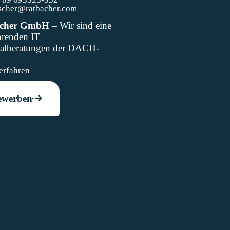
ischer@ratbacher.com
acher GmbH
– Wir sind eine
hrenden IT
nalberatungen der DACH-
n.
erfahren
ewerben