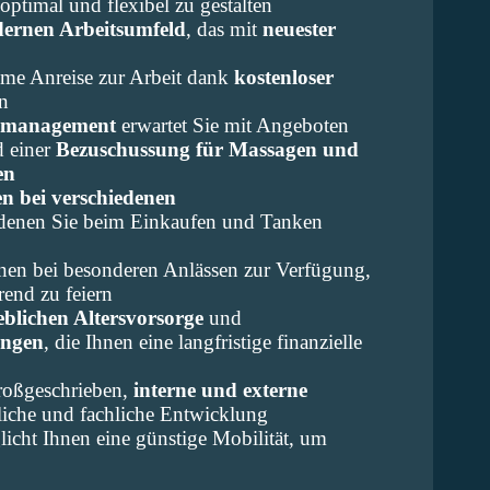
 optimal und flexibel zu gestalten
ernen Arbeitsumfeld
, das mit
neuester
eme Anreise zur Arbeit dank
kostenloser
n
tsmanagement
erwartet Sie mit Angeboten
 einer
Bezuschussung für Massagen und
en
n bei verschiedenen
 denen Sie beim Einkaufen und Tanken
hnen bei besonderen Anlässen zur Verfügung,
end zu feiern
eblichen Altersvorsorge
und
ungen
, die Ihnen eine langfristige finanzielle
roßgeschrieben,
interne und externe
liche und fachliche Entwicklung
icht Ihnen eine günstige Mobilität, um