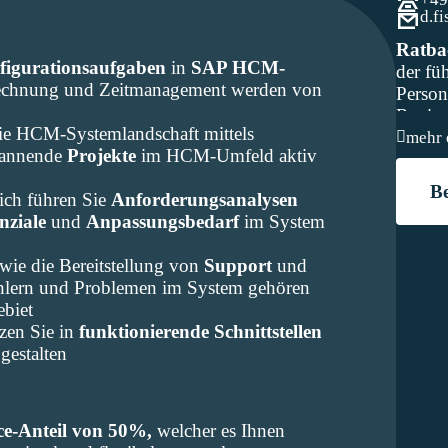
d.f
Ratb
figurationsaufgaben
in
SAP HCM-
der fü
rechnung und Zeitmanagement werden von
Perso
Regio
die HCM-Systemlandschaft mittels
mehr 
pannende
Projekte
im HCM-Umfeld aktiv
B
ch führen Sie
Anforderungsanalysen
nziale
und
Anpassungsbedarf
im System
wie die Bereitstellung von
Support
und
ehlern und Problemen im System gehören
ebiet
zen Sie in
funktionierende Schnittstellen
gestalten
ce-Anteil von 50%,
welcher es Ihnen