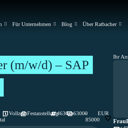
n
Für Unternehmen
Blog
Über Ratbacher
Ihr An
r (m/w/d) – SAP
Vollzeit
Festanstellung
46367
63000
–
EUR
tal
85000
Frau
+49