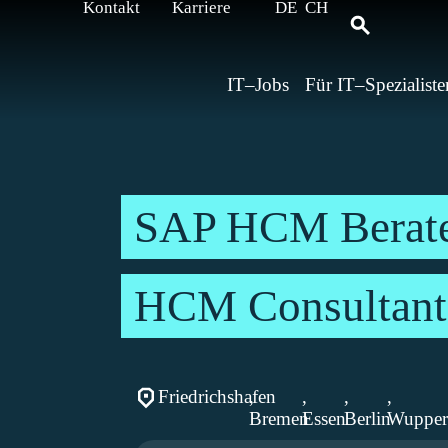
Kontakt
Karriere
DE
CH
IT–Jobs
Für IT–Spezialiste
SAP HCM Berate
HCM Consultant
Friedrichshafen
,
,
,
,
Bremen
Essen
Berlin
Wupper