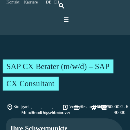
Kontakt
Karriere
DE
CH
Für IT-Spezialisten
Für Unternehmen
Kontakt und Anreise
Karriere bei Ratbacher
SAP CX Berater (m/w/d) – SAP
CX Consultant
Stuttgart
,
,
,
,
Vollzeit
Festanstellung
46405
60000
–
EUR
München
Hamburg
Düsseldorf
Hannover
90000
Ihre Schwerpunkte