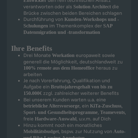
den rein technischen Ansatz
Entwickler
verantworten oder als
die
Solution Architect
Brücke zwischen beiden Bereichen schlagen
Durchführung von
Kunden-Workshops und -
im Themenkomplex der
Schulungen
SAP
Datenmigration und -transformation
Ihre Benefits
Drei Monate
europaweit sowie
Workation
generell die Möglichkeit, deutschlandweit zu
heraus zu
100% remote aus dem Homeoffice
arbeiten
Je nach Vorerfahrung, Qualifikation und
Aufgabe ein
Bruttojahresgehalt von bis zu
zzgl. zahlreicher weiterer Benefits
150.000€
Bei unserem Kunden warten u.a. eine
, ein
,
betriebliche Altersvorsorge
KiTa-Zuschuss
,
,
Sport- und Gesundheitsprogramme
Teamevents
freie
, u.v.m. auf Dich
Hardware-Auswahl
Hinzu kommt noch ein monatliches
, bspw. zur Nutzung von
Mobilitätsbudget
Auto-
und Bike-Leasing-Angeboten