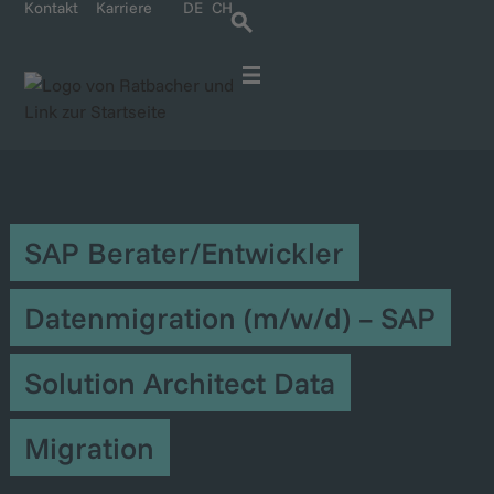
Kontakt
Karriere
DE
CH
Für IT-Spezialisten
Für Unternehmen
Kontakt und Anreise
Karriere bei Ratbacher
SAP Berater/Entwickler
Datenmigration (m/w/d) – SAP
Solution Architect Data
Migration