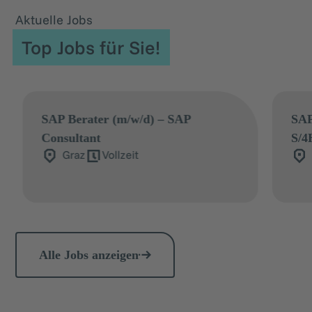
Aktuelle Jobs
Top Jobs für Sie!
P Berater (m/w/d) – SAP
SAP Retail Be
nsultant
S/4HANA Reta
Graz
Vollzeit
Salzburg
Alle Jobs anzeigen