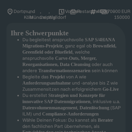
Dortmund
,
,
,
,
Vollzeit
Festanstellung
46377
70000
–
EUR
Köln
München
Leipzig
Walldorf
150000
Ihre Schwerpunkte
Du begleitest anspruchsvolle
SAP S/4HANA
, ganz egal ob
Migrations-Projekte
Brownfield,
, welche
Greenfield oder Bluefield
anspruchsvolle
Carve-Outs, Merger,
oder auch
Reorganisationen, Data Cleansing
andere
sein können
Transformationsszenarien
Begleite das
von A wie
Projekt
und -analyse bis Z wie
Anforderungsaufnahme
Zusammensitzen nach erfolgreichem
Go-Live
Du erstellst
Strategien und Konzepte für
, inklusive u.a.
innovative SAP Datenmigrationen
,
(SAP
Datenvolumenmanagement
Datenlöschung
ILM) und
Compliance-Anforderungen
Wähle Deinen Fokus: Du kannst als
Berater
den fachlichen Part übernehmen, als