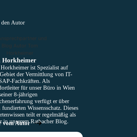
 den Autor
 Horkheimer
Horkheimer ist Spezialist auf
Gebiet der Vermittlung von IT-
SAP-Fachkräften. Als
ortleiter für unser Büro in Wien
einer 8-jährigen
chenerfahrung verfügt er über
 fundierten Wissensschatz. Dieses
tenwissen teilt er regelmäßig als
r in unserem Ratbacher Blog.
r vom Autor