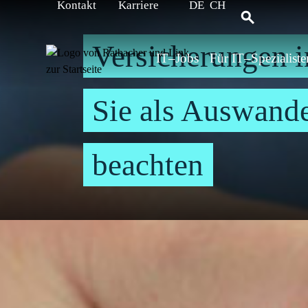
Kontakt
Karriere
DE
CH
Versicherungen 
IT–Jobs
Für IT–Spezialiste
Sie als Auswand
beachten