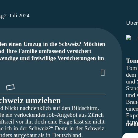
2. Juli 2024
ng
Über
den einen Umzug in die Schweiz? Möchten
und Ihre Familie umfassend versichert
wendige und freiwillige Versicherungen im
Tom
Tom 
dem 
und 
Stand
und s
Schweiz umziehen
Bran
nd blickt nachdenklich auf den Bildschirm.
einen
ade ein verlockendes Job-Angebot aus Zürich
Exper
ftsreif vor ihr, doch eine Frage lässt sie nicht
Auto
meh
he ich in der Schweiz?“ Denn in der Schweiz
nders aufgebaut als in Deutschland.