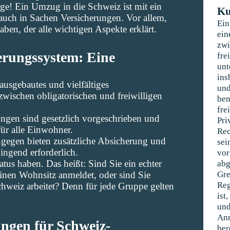
ge! Ein Umzug in die Schweiz ist mit ein
Ku
 auch in Sachen Versicherungen. Vor allem,
Ein
ben, der alle wichtigen Aspekte erklärt.
ein
zwi
erungssystem: Eine
fre
unt
ins
ausgebautes und vielfältiges
und
zwischen obligatorischen und freiwilligen
ben
fre
ungen sind gesetzlich vorgeschrieben und
Pri
ür alle Einwohner.
Rec
ngegen bieten zusätzliche Absicherung und
sei
ingend erforderlich.
vor
abg
tatus haben. Das heißt: Sind Sie ein echter
Gre
inen Wohnsitz anmeldet, oder sind Sie
Reg
chweiz arbeitet? Denn für jede Gruppe gelten
ist
und
Anm
ngen für Schweiz-
ber