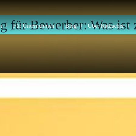
g für Bewerber: Was ist 
n
Für Unternehmen
Blog
Über Ratbacher