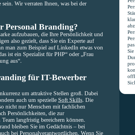
Per
 sein. Wir verraten Ihnen, was bei der
Per
Stä
kla
r Personal Branding?
abz
Per
arke aufzubauen, die Ihre Persönlichkeit und
Per
eigen also gezielt, dass Sie ein Experte auf
pas
nn man zum Beispiel auf LinkedIn etwas von
Sie
 das ist ein Spezialist für PHP“ oder „Frau
Dur
ung aus“.
pro
kon
anding für IT-Bewerber
off
Sic
nkurrenz um attraktive Stellen groß. Dabei
ondern auch um spezielle
Soft Skills
. Die
so nicht nur Menschen mit fachlichen
ch Persönlichkeiten, die zur
 Team langfristig bereichern können.
rand bleiben Sie im Gedächtnis – bei
auch bei Personalverantwortlichen. Wenn Sie