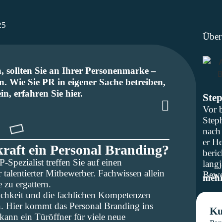
25
Über
 sollten Sie an Ihrer Personenmarke –
. Wie Sie PR in eigener Sache betreiben,
n, erfahren Sie hier.
Ste
Vor 
Step
nach 
er H
raft ein Personal Branding?
beric
-Spezialist treffen Sie auf einen
lang
 talentierter Mitbewerber. Fachwissen allein
Bewe
meh
 zu ergattern.
lichkeit und die fachlichen Kompetenzen
en. Hier kommt das Personal Branding ins
Ku
ann ein Türöffner für viele neue