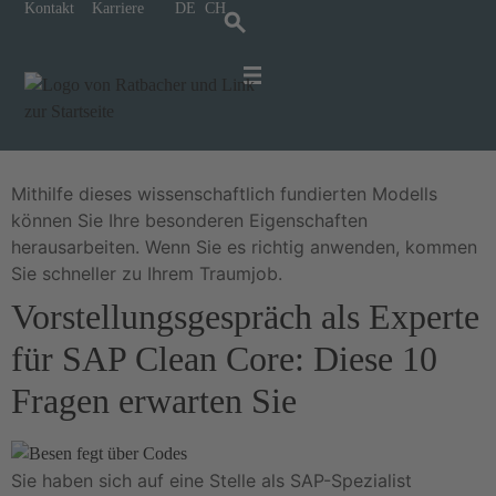
Kontakt
Karriere
DE
CH
Big Five der Persönlichkeit: Wie
können Sie das Modell für Ihre
Bewerbung nutzen?
Für IT-Spezialisten
Für Unternehmen
Kontakt und Anreise
Karriere bei Ratbacher
Mithilfe dieses wissenschaftlich fundierten Modells
können Sie Ihre besonderen Eigenschaften
herausarbeiten. Wenn Sie es richtig anwenden, kommen
Sie schneller zu Ihrem Traumjob.
Vorstellungsgespräch als Experte
für SAP Clean Core: Diese 10
Fragen erwarten Sie
Sie haben sich auf eine Stelle als SAP-Spezialist